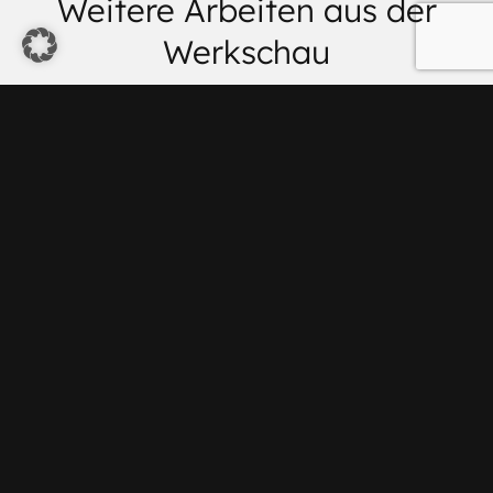
Weitere Arbeiten aus der
Werkschau
white
bla-bla
rhino