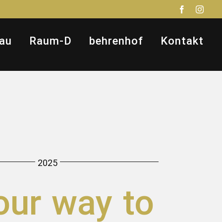
Facebook
Insta
au
Raum-D
behrenhof
Kontakt
2025
our way to